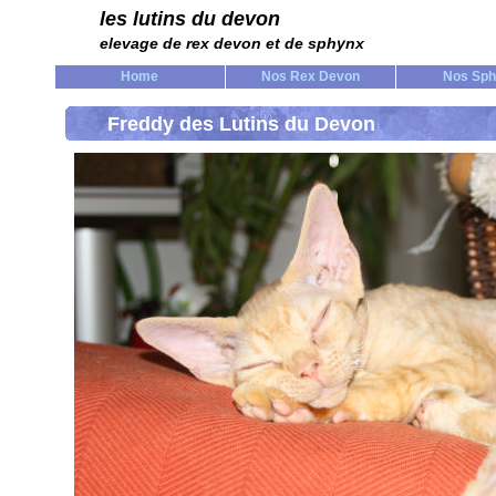
les lutins du devon
elevage de rex devon et de sphynx
Home
Nos Rex Devon
Nos Sp
Freddy des Lutins du Devon