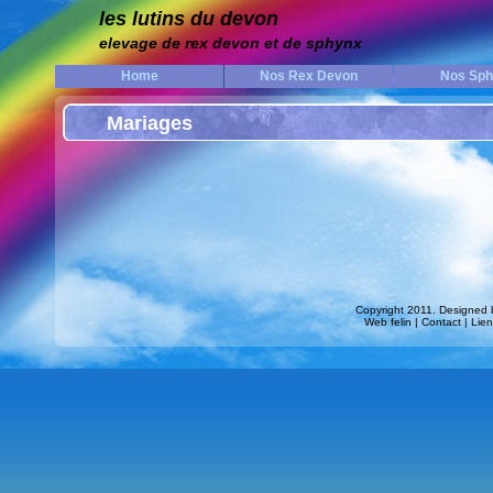
les lutins du devon
elevage de rex devon et de sphynx
Home
Nos Rex Devon
Nos Sp
Mariages
Copyright 2011. Designed b
Web felin
|
Contact
|
Lie