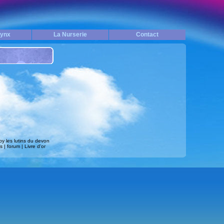
hynx
La Nurserie
Contact
y les lutins du devon
ns
|
forum
|
Livre d'or